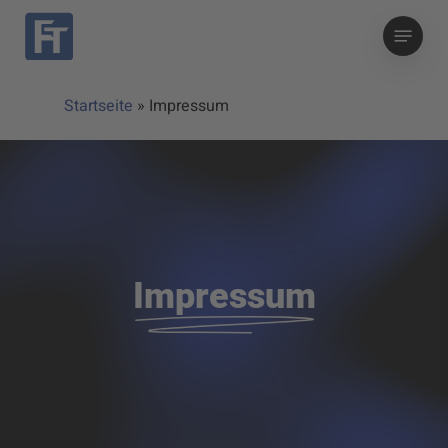
Skip
Menu
to
main
content
Startseite
»
Impressum
Impressum